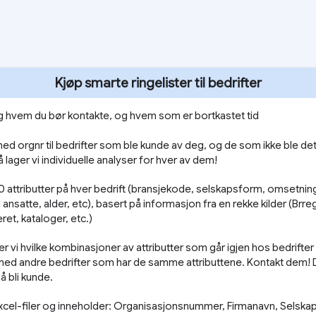
Kjøp smarte ringelister til bedrifter
eg hvem du bør kontakte, og hvem som er bortkastet tid
med orgnr til bedrifter som ble kunde av deg, og de som ikke ble det
 lager vi individuelle analyser for hver av dem!
50 attributter på hver bedrift (bransjekode, selskapsform, omsetni
l ansatte, alder, etc), basert på informasjon fra en rekke kilder (Brre
et, kataloger, etc.)
r vi hvilke kombi­nasjoner av attributter som går igjen hos bedrifte
med andre bedrifter som har de samme attributtene. Kontakt dem! 
å bli kunde.
cel-filer og inneholder: Organisasjonsnummer, Firmanavn, Selska