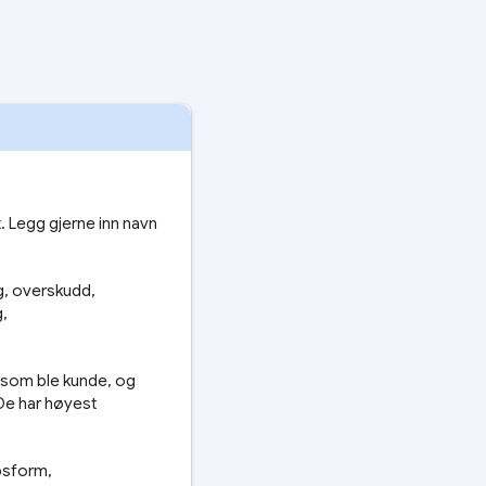
. Legg gjerne inn navn
ng, overskudd,
g,
r som ble kunde, og
De har høyest
psform,