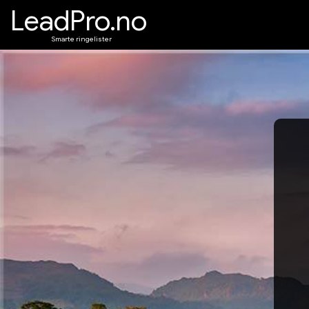
LeadPro.no
Smarte ringelister