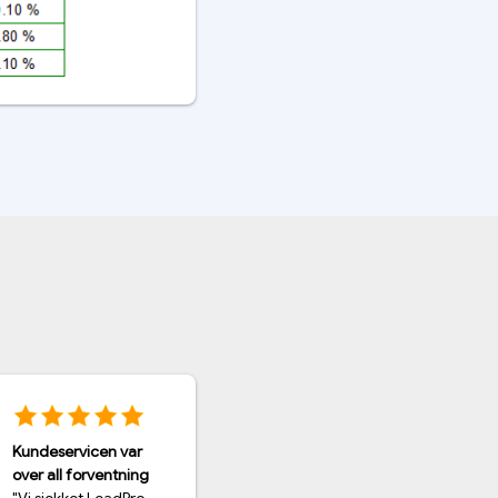
Veldig enkel prosess
fra start til slutt