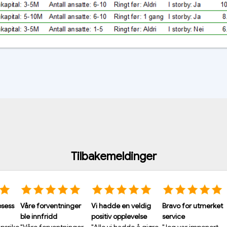
Tilbakemeldinger
nger
Vi hadde en veldig
Bravo for utmerket
Kundeservicen var
positiv opplevelse
service
over all forventning