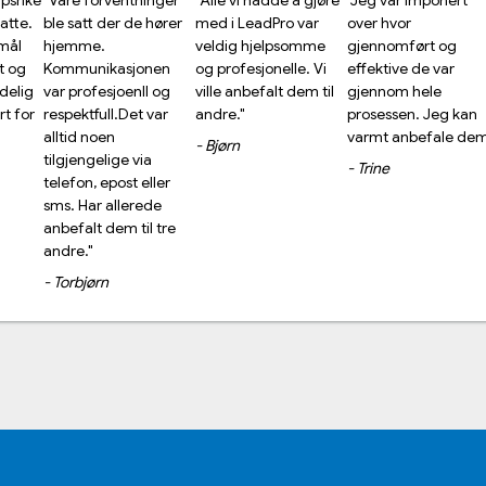
inger
"Alle vi hadde å gjøre
"Jeg var imponert
"Vi sjekket LeadPro
 hører
med i LeadPro var
over hvor
nøye før vi bestemt
veldig hjelpsomme
gjennomført og
oss for å gå videre.
nen
og profesjonelle. Vi
effektive de var
Opplevelsen vi had
l og
ville anbefalt dem til
gjennom hele
med LeadPro var
 var
andre."
prosessen. Jeg kan
alltid smertefri, alle
varmt anbefale
spørsmål ble besvar
- Bjørn
ia
dem."
raskt."
ller
- Trine
- Petter
ede
l tre