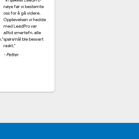
"Veldig kunnskapsrike
e
og vennlige ansatte.
Alle mine spørsmål
de
ble godt besvart og
prosesses ble tydelig
og enkelt forklart for
t
meg."
- Jon