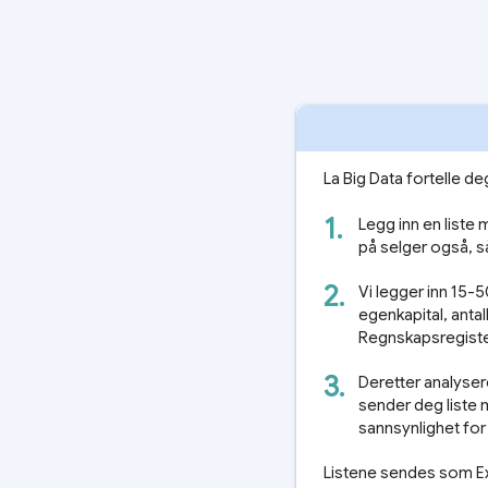
La Big Data fortelle d
1.
Legg inn en liste 
på selger også, så
2.
Vi legger inn 15-
egenkapital, antal
Regnskapsregister
3.
Deretter analysere
sender deg liste 
sannsynlighet for 
Listene sendes som Ex