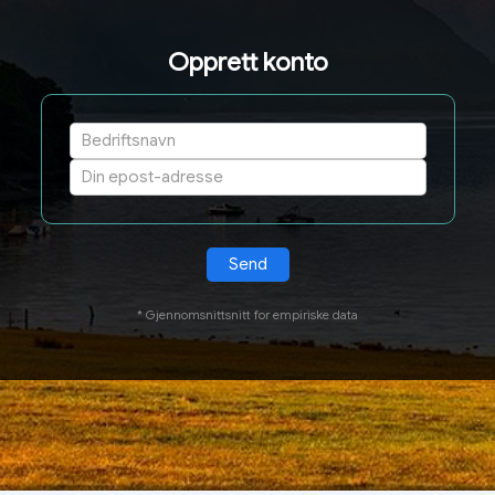
Opprett konto
* Gjennomsnittsnitt for empiriske data